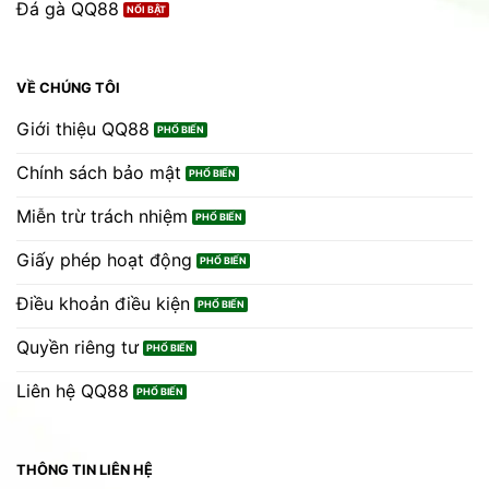
Đá gà QQ88
VỀ CHÚNG TÔI
Giới thiệu QQ88
Chính sách bảo mật
Miễn trừ trách nhiệm
Giấy phép hoạt động
Điều khoản điều kiện
Quyền riêng tư
Liên hệ QQ88
THÔNG TIN LIÊN HỆ