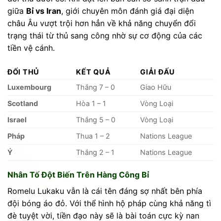
giữa
Bỉ vs Iran
, giới chuyên môn đánh giá đại diện
châu Âu vượt trội hơn hẳn về khả năng chuyển đổi
trạng thái từ thủ sang công nhờ sự cơ động của các
tiền vệ cánh.
ĐỐI THỦ
KẾT QUẢ
GIẢI ĐẤU
Luxembourg
Thắng 7 – 0
Giao Hữu
Scotland
Hòa 1 – 1
Vòng Loại
Israel
Thắng 5 – 0
Vòng Loại
Pháp
Thua 1 – 2
Nations League
Ý
Thắng 2 – 1
Nations League
Nhân Tố Đột Biến Trên Hàng Công Bỉ
Romelu Lukaku vẫn là cái tên đáng sợ nhất bên phía
đội bóng áo đỏ. Với thể hình hộ pháp cùng khả năng tì
đè tuyệt vời, tiền đạo này sẽ là bài toán cực kỳ nan