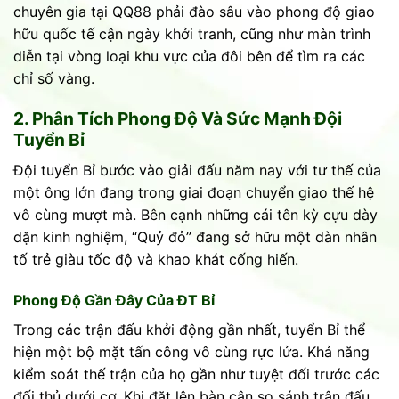
chuyên gia tại QQ88 phải đào sâu vào phong độ giao
hữu quốc tế cận ngày khởi tranh, cũng như màn trình
diễn tại vòng loại khu vực của đôi bên để tìm ra các
chỉ số vàng.
2. Phân Tích Phong Độ Và Sức Mạnh Đội
Tuyển Bỉ
Đội tuyển Bỉ bước vào giải đấu năm nay với tư thế của
một ông lớn đang trong giai đoạn chuyển giao thế hệ
vô cùng mượt mà. Bên cạnh những cái tên kỳ cựu dày
dặn kinh nghiệm, “Quỷ đỏ” đang sở hữu một dàn nhân
tố trẻ giàu tốc độ và khao khát cống hiến.
Phong Độ Gần Đây Của ĐT Bỉ
Trong các trận đấu khởi động gần nhất, tuyển Bỉ thể
hiện một bộ mặt tấn công vô cùng rực lửa. Khả năng
kiểm soát thế trận của họ gần như tuyệt đối trước các
đối thủ dưới cơ. Khi đặt lên bàn cân so sánh trận đấu