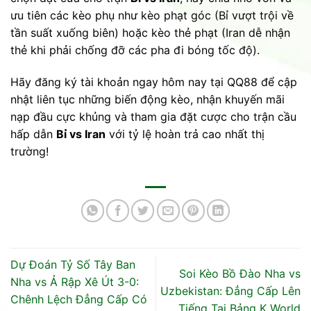
ưu tiên các kèo phụ như kèo phạt góc (Bỉ vượt trội về
tần suất xuống biên) hoặc kèo thẻ phạt (Iran dễ nhận
thẻ khi phải chống đỡ các pha đi bóng tốc độ).
Hãy đăng ký tài khoản ngay hôm nay tại QQ88 để cập
nhật liên tục những biến động kèo, nhận khuyến mãi
nạp đầu cực khủng và tham gia đặt cược cho trận cầu
hấp dẫn
Bỉ vs Iran
với tỷ lệ hoàn trả cao nhất thị
trường!
Dự Đoán Tỷ Số Tây Ban
Soi Kèo Bồ Đào Nha vs
Nha vs Ả Rập Xê Út 3-0:
Uzbekistan: Đẳng Cấp Lên
Chênh Lệch Đẳng Cấp Có
Tiếng Tại Bảng K World