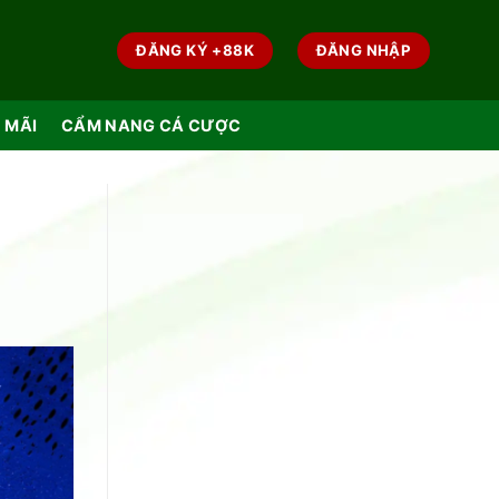
ĐĂNG KÝ +88K
ĐĂNG NHẬP
 MÃI
CẨM NANG CÁ CƯỢC