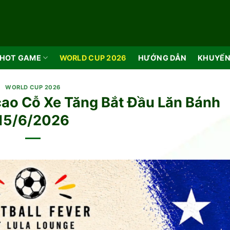
 HOT GAME
WORLD CUP 2026
HƯỚNG DẪN
KHUYẾN
WORLD CUP 2026
çao Cỗ Xe Tăng Bắt Đầu Lăn Bánh
15/6/2026