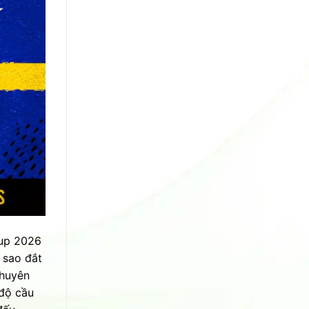
Cup 2026
 sao đắt
chuyên
 độ cầu