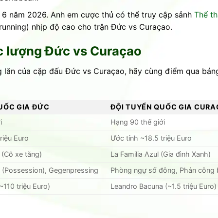
ng 6 năm 2026. Anh em cược thủ có thể truy cập sảnh
Thể t
running) nhịp độ cao cho trận Đức vs Curaçao.
c lượng Đức vs Curaçao
ng lăn của cặp đấu Đức vs Curaçao, hãy cùng điểm qua bản
UỐC GIA ĐỨC
ĐỘI TUYỂN QUỐC GIA CUR
i
Hạng 90 thế giới
riệu Euro
Ước tính ~18.5 triệu Euro
 (Cỗ xe tăng)
La Familia Azul (Gia đình Xanh)
 (Possession), Gegenpressing
Phòng ngự số đông, Phản công 
~110 triệu Euro)
Leandro Bacuna (~1.5 triệu Euro)