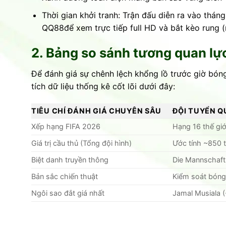
Thời gian khởi tranh: Trận đấu diễn ra vào thá
QQ88để xem trực tiếp full HD và bắt kèo rung (
2. Bảng so sánh tương quan lự
Để đánh giá sự chênh lệch khổng lồ trước giờ bó
tích dữ liệu thống kê cốt lõi dưới đây:
TIÊU CHÍ ĐÁNH GIÁ CHUYÊN SÂU
ĐỘI TUYỂN Q
Xếp hạng FIFA 2026
Hạng 16 thế giớ
Giá trị cầu thủ (Tổng đội hình)
Ước tính ~850 t
Biệt danh truyền thông
Die Mannschaft
Bản sắc chiến thuật
Kiểm soát bóng
Ngôi sao đắt giá nhất
Jamal Musiala (