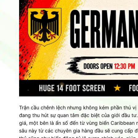
Trận cầu chênh lệch nhưng không kém phần thú v
đang thu hút sự quan tâm đặc biệt của giới đầu tư.
giá, một bên là ẩn số đến từ vùng biển Caribbean 
sâu này từ các chuyên gia hàng đầu sẽ cung cấp đầ