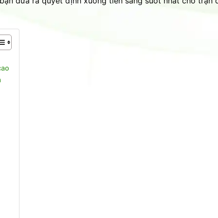
 bạn đưa ra quyết định xuống tiền sáng suốt nhất cho trận 
çao
a