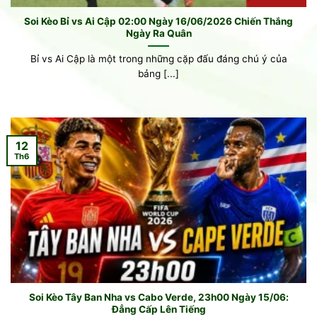
Soi Kèo Bỉ vs Ai Cập 02:00 Ngày 16/06/2026 Chiến Thắng
Ngày Ra Quân
Bỉ vs Ai Cập là một trong những cặp đấu đáng chú ý của
bảng [...]
12
Th6
Soi Kèo Tây Ban Nha vs Cabo Verde, 23h00 Ngày 15/06:
Đẳng Cấp Lên Tiếng