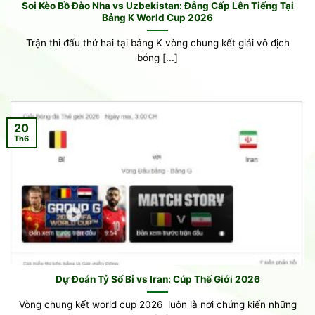
Soi Kèo Bồ Đào Nha vs Uzbekistan: Đẳng Cấp Lên Tiếng Tại
Bảng K World Cup 2026
Trận thi đấu thứ hai tại bảng K vòng chung kết giải vô địch
bóng [...]
20
Th6
Dự Đoán Tỷ Số Bỉ vs Iran: Cúp Thế Giới 2026
Vòng chung kết world cup 2026 luôn là nơi chứng kiến những