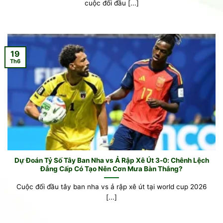
cuộc đối đầu [...]
19
Th6
Dự Đoán Tỷ Số Tây Ban Nha vs Ả Rập Xê Út 3-0: Chênh Lệch
Đẳng Cấp Có Tạo Nên Cơn Mưa Bàn Thắng?
Cuộc đối đầu tây ban nha vs ả rập xê út tại world cup 2026
[...]