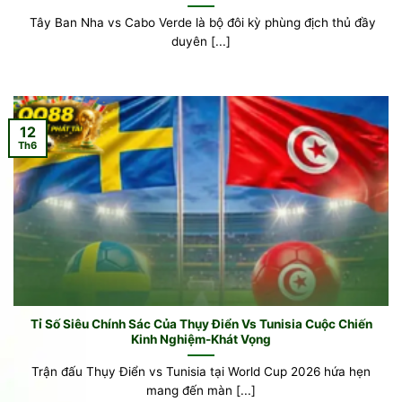
Tây Ban Nha vs Cabo Verde là bộ đôi kỳ phùng địch thủ đầy
duyên [...]
12
Th6
Tỉ Số Siêu Chính Sác Của Thụy Điển Vs Tunisia Cuộc Chiến
Kinh Nghiệm-Khát Vọng
Trận đấu Thụy Điển vs Tunisia tại World Cup 2026 hứa hẹn
mang đến màn [...]