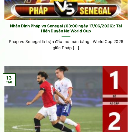
Nhận Định Pháp vs Senegal (03:00 ngày 17/06/2026): Tái
Hiện Duyên Nợ World Cup
Pháp vs Senegal là trận đấu mở màn bảng I World Cup 2026
giữa Pháp [...]
13
Th6