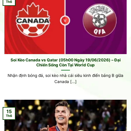
Th6
Soi Kèo Canada vs Qatar (05h00 Ngày 19/06/2026) – Đại
Chiến Sống Còn Tại World Cup
Nhận định bóng đá, soi kèo nhà cái siêu kinh điển bảng B giữa
Canada [...]
15
Th6