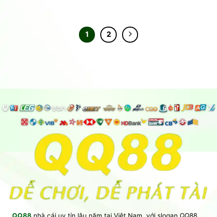
1
2
QQ88
nhà cái uy tín lâu năm tại Việt Nam, với slogan QQ88